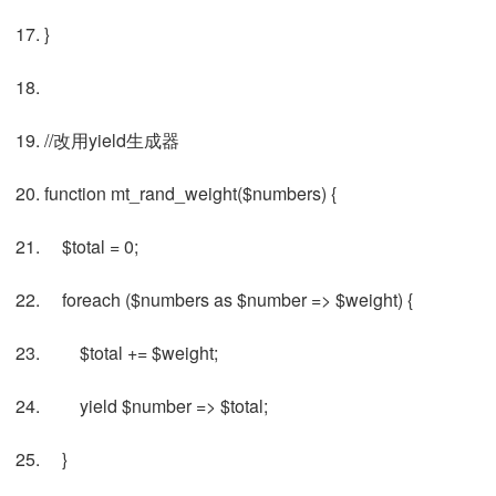
}
//改用yield生成器
function mt_rand_weight($numbers) {
$total = 0;
foreach ($numbers as $number => $weight) {
$total += $weight;
yield $number => $total;
}