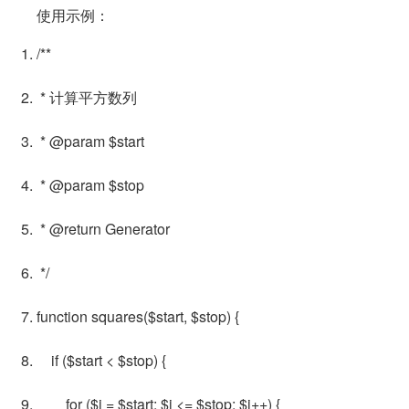
使用示例：
/**
* 计算平方数列
* @param $start
* @param $stop
* @return Generator
*/
function squares($start, $stop) {
if ($start < $stop) {
for ($i = $start; $i <= $stop; $i++) {