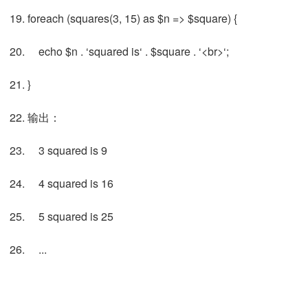
foreach (squares(3, 15) as $n => $square) {
echo $n . ‘squared is‘ . $square . ‘<br>‘;
}
输出：
3 squared is 9
4 squared is 16
5 squared is 25
...