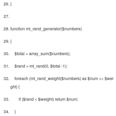
}
function mt_rand_generator($numbers)
{
$total = array_sum($numbers);
$rand = mt_rand(0, $total -1);
foreach (mt_rand_weight($numbers) as $num => $wei
ght) {
if ($rand < $weight) return $num;
}