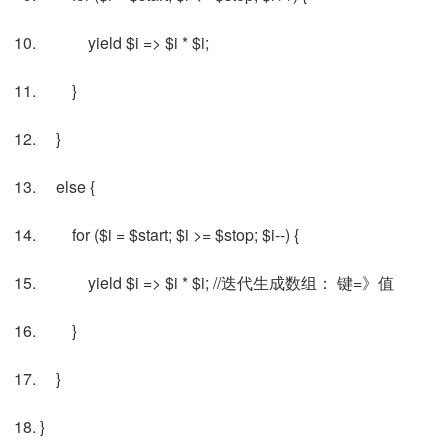
yield $i => $i * $i;
}
}
else {
for ($i = $start; $i >= $stop; $i--) {
yield $i => $i * $i; //迭代生成数组： 键=》值
}
}
}