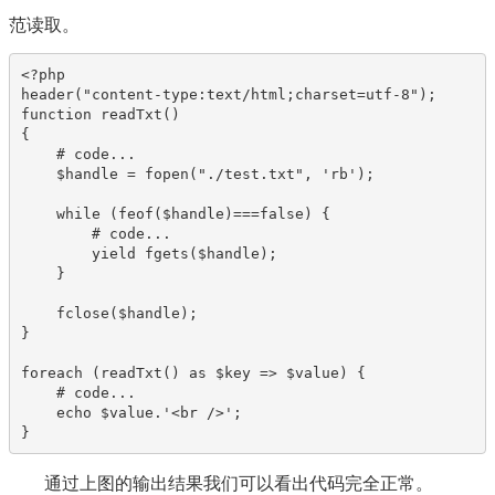
范读取。
<?php

header("content-type:text/html;charset=utf-8");

function readTxt()

{

    # code...

    $handle = fopen("./test.txt", 'rb');

    while (feof($handle)===false) {

        # code...

        yield fgets($handle);

    }

    fclose($handle);

}

foreach (readTxt() as $key => $value) {

    # code...

    echo $value.'<br />';

}
通过上图的输出结果我们可以看出代码完全正常。