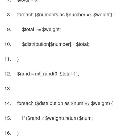
foreach ($numbers as $number => $weight) {
$total += $weight;
$distribution[$number] = $total;
}
$rand = mt_rand(0, $total-1);
foreach ($distribution as $num => $weight) {
if ($rand < $weight) return $num;
}